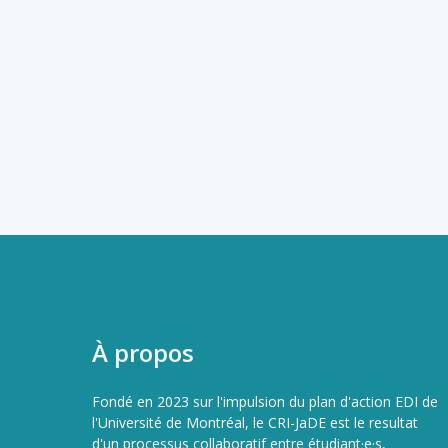
À propos
Fondé en 2023 sur l'impulsion du plan d'action EDI de
l'Université de Montréal, le CRI-JaDE est le resultat
d'un processus collaboratif entre étudiant·e·s,