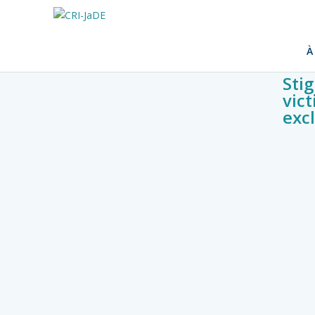
À
Sti
vic
exc