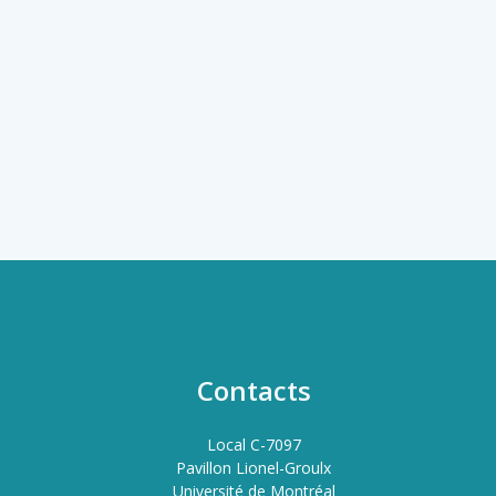
Contacts
Local C-7097
Pavillon Lionel-Groulx
Université de Montréal