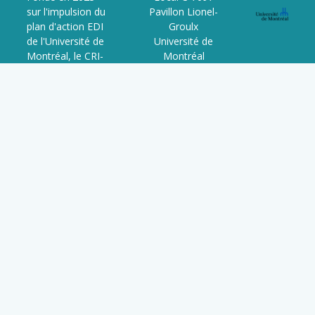
sur l'impulsion du
Pavillon Lionel-
plan d'action EDI
Groulx
de l'Université de
Université de
Montréal, le CRI-
Montréal
JaDE est le
3150 Rue Jean-
resultat d'un
Brillant,
processus
Montréal, QC
collaboratif entre
H3T 1N8
étudiant·e·s,
QC, Canada
chercheur·se·s,
professionnel·le·s
et organismes
partenaires. Il est
voué à
l'avancement de
l'Édi et de la
décolonisation
dans la
recherche,
l'université et la
société.