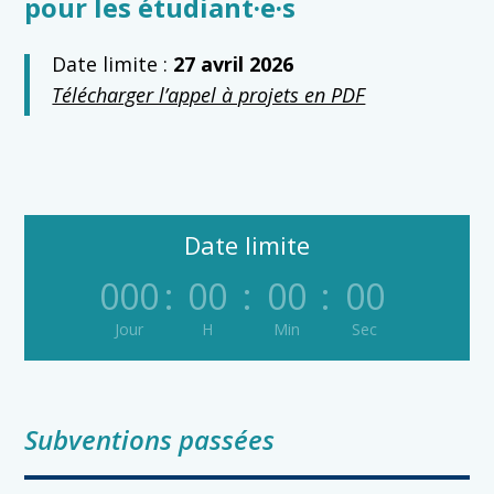
pour les étudiant·e·s
Date limite :
27 avril 2026
Télécharger l’appel à projets en PDF
Date limite
000
:
00
:
00
:
00
Jour
H
Min
Sec
Subventions passées