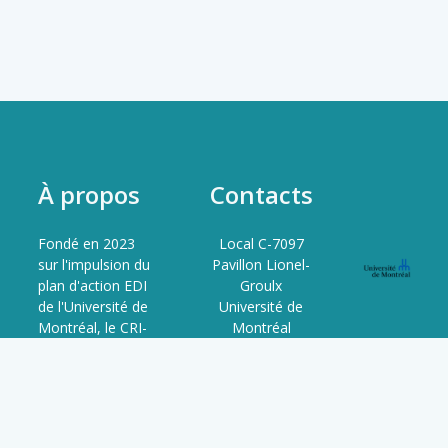
À propos
Contacts
Fondé en 2023
Local C-7097
sur l'impulsion du
Pavillon Lionel-
plan d'action EDI
Groulx
de l'Université de
Université de
Montréal, le CRI-
Montréal
JaDE est le
3150 Rue Jean-
resultat d'un
Brillant,
processus
Montréal, QC
collaboratif entre
H3T 1N8
étudiant·e·s,
QC, Canada