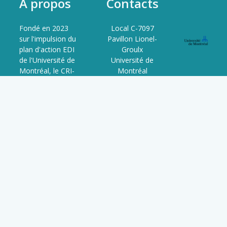
À propos
Contacts
Fondé en 2023
Local C-7097
sur l'impulsion du
Pavillon Lionel-
plan d'action EDI
Groulx
de l'Université de
Université de
Montréal, le CRI-
Montréal
JaDE est le
3150 Rue Jean-
resultat d'un
Brillant,
processus
Montréal, QC
collaboratif entre
H3T 1N8
étudiant·e·s,
QC, Canada
chercheur·se·s,
professionnel·le·s
et organismes
partenaires. Il est
voué à
l'avancement de
l'Édi et de la
décolonisation
dans la