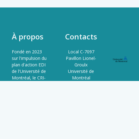
À propos
Contacts
Fondé en 2023
Local C-7097
sur l'impulsion du
Pavillon Lionel-
plan d'action EDI
Groulx
de l'Université de
Université de
Montréal, le CRI-
Montréal
JaDE est le
3150 Rue Jean-
resultat d'un
Brillant,
processus
Montréal, QC
collaboratif entre
H3T 1N8
étudiant·e·s,
QC, Canada
chercheur·se·s,
professionnel·le·s
et organismes
partenaires. Il est