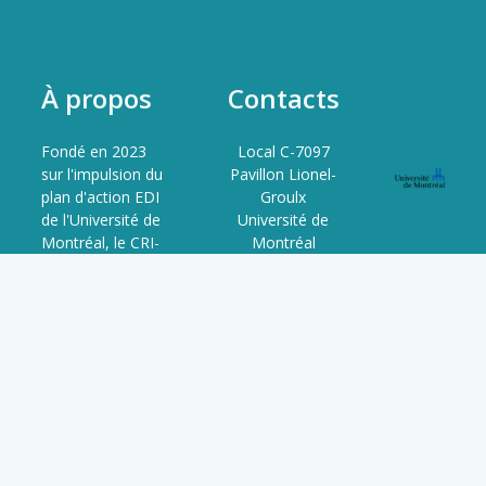
À propos
Contacts
Fondé en 2023
Local C-7097
sur l'impulsion du
Pavillon Lionel-
plan d'action EDI
Groulx
de l'Université de
Université de
Montréal, le CRI-
Montréal
JaDE est le
3150 Rue Jean-
resultat d'un
Brillant,
processus
Montréal, QC
collaboratif entre
H3T 1N8
étudiant·e·s,
QC, Canada
chercheur·se·s,
professionnel·le·s
et organismes
partenaires. Il est
voué à