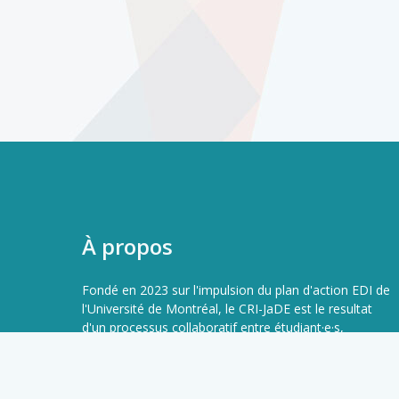
À propos
Fondé en 2023 sur l'impulsion du plan d'action EDI de
l'Université de Montréal, le CRI-JaDE est le resultat
d'un processus collaboratif entre étudiant·e·s,
chercheur·se·s, professionnel·le·s et organismes
partenaires. Il est voué à l'avancement de l'Édi et de la
décolonisation dans la recherche, l'université et la