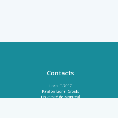
Contacts
Local C-7097
Pavillon Lionel-Groulx
Université de Montréal
3150 Rue Jean-Brillant, Montréal, QC H3T 1N8
QC, Canada