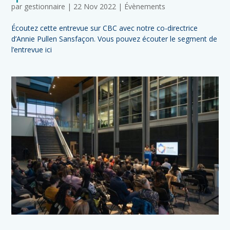
par
gestionnaire
|
22 Nov 2022
|
Évènements
Écoutez cette entrevue sur CBC avec notre co-directrice
d’Annie Pullen Sansfaçon. Vous pouvez écouter le segment de
l’entrevue ici