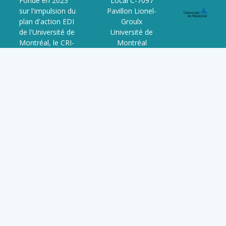
Fondé en 2023
Local C-7097
sur l'impulsion du
Pavillon Lionel-
plan d'action EDI
Groulx
de l'Université de
Université de
Montréal, le CRI-
Montréal
JaDE est le
3150 Rue Jean-
resultat d'un
Brillant,
processus
Montréal, QC
collaboratif entre
H3T 1N8
étudiant·e·s,
QC, Canada
chercheur·se·s,
professionnel·le·s
et organismes
partenaires. Il est
voué à
l'avancement de
l'Édi et de la
décolonisation
dans la
recherche,
l'université et la
société.