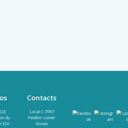
os
Contacts
023
Local C-7097
ion du
Pavillon Lionel-
n EDI
Groulx