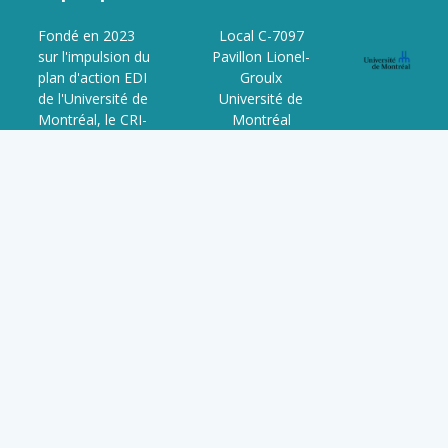
Fondé en 2023
Local C-7097
sur l'impulsion du
Pavillon Lionel-
plan d'action EDI
Groulx
de l'Université de
Université de
Montréal, le CRI-
Montréal
JaDE est le
3150 Rue Jean-
resultat d'un
Brillant,
processus
Montréal, QC
collaboratif entre
H3T 1N8
étudiant·e·s,
QC, Canada
chercheur·se·s,
professionnel·le·s
et organismes
partenaires. Il est
voué à
l'avancement de
l'Édi et de la
décolonisation
dans la
recherche,